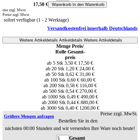
17,50 €
Warenkorb
In den Warenkorb
Preise zzgl. Mwst
Preise zzgl. Mwst
sofort verfügbar
(1 - 2 Werktage)
Versandkostenfrei innerhalb Deutschlands
Weitere Artikeldetails
Artikeldetails
Weitere Artikeldetails
Menge
Preis/
Rolle
Gesamt-
preis
ab 5 Stk
3,50 €
17,50 €
ab 20 Stk
1,20 €
24,00 €
ab 50 Stk
0,62 €
31,00 €
ab 100 Stk
0,60 €
60,00 €
ab 200 Stk
0,58 €
116,00 €
ab 500 Stk
0,54 €
270,00 €
ab 1000 Stk
0,49 €
490,00 €
ab 2000 Stk
0,44 €
880,00 €
ab 3000 Stk
0,40 €
1200,00 €
Preise zzgl. MwSt.
Größere Mengen anfragen
Bestellen Sie in den
nächsten
00:00
Stunden und wir versenden Ihre Ware noch heute!
Gesamt