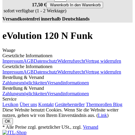
17,50 €
Warenkorb
In den Warenkorb
sofort verfügbar
(1 - 2 Werktage)
Versandkostenfrei innerhalb Deutschlands
eVolution 120 N Funk
Waage
Gesetzliche Informationen
Impressum
AGB
Datenschutz
Widerrufsrecht
Vertrag widerrufen
Gesetzliche Informationen
Impressum
AGB
Datenschutz
Widerrufsrecht
Vertrag widerrufen
Bestellung & Versand
Zahlungsmöglichkeiten
Versandinformationen
Bestellung & Versand
Zahlungsmöglichkeiten
Versandinformationen
Service
Lexikon
Über uns
Kontakt
Gerätehersteller
Thermorollen Blog
Diese Website benutzt Cookies. Wenn Sie die Website weiter
nutzen, gehen wir von Ihrem Einverständnis aus. (
Link
)
OK
* Alle Preise zzgl. gesetzlicher USt., zzgl.
Versand